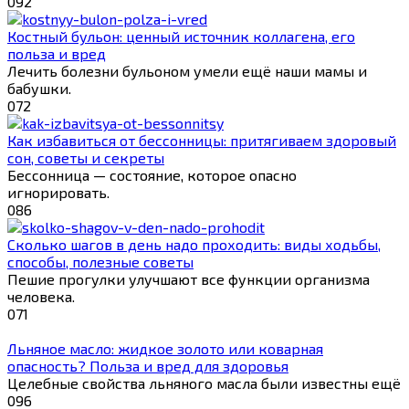
0
92
Костный бульон: ценный источник коллагена, его
польза и вред
Лечить болезни бульоном умели ещё наши мамы и
бабушки.
0
72
Как избавиться от бессонницы: притягиваем здоровый
сон, советы и секреты
Бессонница — состояние, которое опасно
игнорировать.
0
86
Сколько шагов в день надо проходить: виды ходьбы,
способы, полезные советы
Пешие прогулки улучшают все функции организма
человека.
0
71
Льняное масло: жидкое золото или коварная
опасность? Польза и вред для здоровья
Целебные свойства льняного масла были известны ещё
0
96