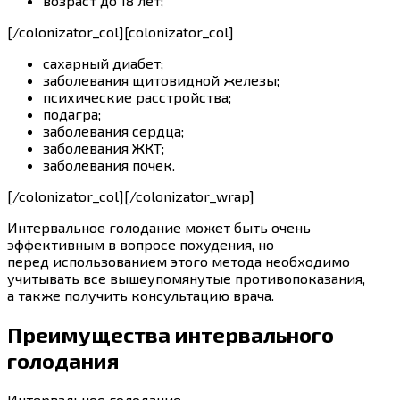
возраст до 18 лет;
[/colonizator_col][colonizator_col]
сахарный диабет;
заболевания щитовидной железы;
психические расстройства;
подагра;
заболевания сердца;
заболевания ЖКТ;
заболевания почек.
[/colonizator_col][/colonizator_wrap]
Интервальное
голодание
может
быть очень
эффективным в вопросе похудения, но
перед использованием этого метода необходимо
учитывать все вышеупомянутые противопоказания,
а
также
получить консультацию
врача
.
Преимущества интервального
голодания
Интервальное
голодание
–