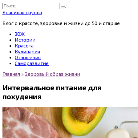
Перейти
Search
к
for:
Красивая группа
содержанию
Блог о красоте, здоровье и жизни до 50 и старше
ЗОЖ
Истории
Красота
Кулинария
Отношения
Саморазвитие
Главная
»
Здоровый образ жизни
Интервальное питание для
похудения