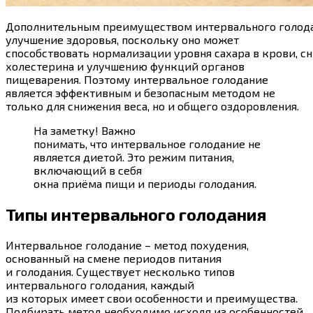
Дополнительным
преимуществом
интервального
голод
улучшение здоровья, поскольку оно может
способствовать
нормализации
уровня
сахара
в
крови
,
с
холестерина и улучшению функций органов
пищеварения. Поэтому интервальное голодание
является эффективным и безопасным методом не
только
для
снижения
веса
, но и общего оздоровления.
На заметку! Важно
понимать,
что
интервальное
голодание
не
является диетой. Это режим питания,
включающий в себя
окна
приёма
пищи
и
периоды
голодания
.
Типы интервального голодания
Интервальное
голодание
– метод похудения,
основанный на смене периодов питания
и
голодания
.
Существует
несколько
типов
интервального голодания, каждый
из
которых
имеет
свои особенности и преимущества.
Подбирать метод необходимо исходя из особенностей