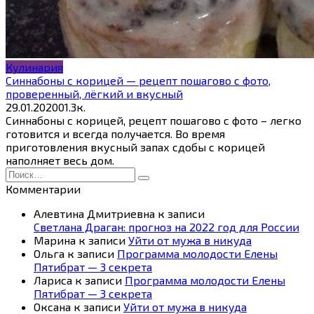
Кулинария
Синнабоны с корицей — рецепт пошагово с фото,
проверенный, лёгкий и вкусный
29.01.2020
0
1.3к.
Синнабоны с корицей, рецепт пошагово с фото – легко
готовится и всегда получается. Во время
приготовления вкусный запах сдобы с корицей
наполняет весь дом.
Search
for:
Комментарии
Алевтина Дмитриевна
к записи
Светлана Драган: прогноз на 2022 год для России
Марина
к записи
Уйти от мужа в никуда
Ольга
к записи
Программа молодости Елены
Пятибрат — 3 секрета
Лариса
к записи
Программа молодости Елены
Пятибрат — 3 секрета
Оксана
к записи
Уйти от мужа в никуда