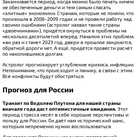
Заканчивается период, когда можно было печать ничем
не обеспеченные деньги и тем самым спасать
«элитные» экономики. Странам, которые не поняли, что
произошла в 2008–2009 годах и не провели работу над
своими ошибками (астролог назвал такие страны
«двоечниками»), придётся окунуться в проблемы на
несколько десятилетий вперёд. Началом этих проблем,
как раз и станет 2023 год, двери в прошлое закроются,
обратной дороги нет. А ещё, придётся провести расчёт
по накопившимся долгам.
Астролог прогнозирует углубление кризиса, инфляции.
Непонимание, что происходит и панику, в связи с этим.
Все конфликты будут обостряться.
Прогноз для России
Транзит по Водолею Плутона для нашей страны
вначале года даст оптимистичные ожидания.
Этот
период стресса несёт в себе хорошие перспективы и
пользу для России. Он даёт нам исторический шанс,
которым непременно нужно воспользоваться.
Для гороскопа России у нас складывается такой