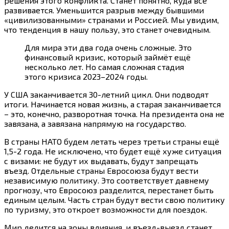
решения этого конфликта. Станет понятно, куда всё
развивается. Уменьшится разрыв между бывшими
«цивилизованными» странами и Россией. Мы увидим,
что тенденция в нашу пользу, это станет очевидным.
Для мира эти два года очень сложные. Это
финансовый кризис, который займёт ещё
несколько лет. Но самая сложная стадия
этого кризиса 2023–2024 годы.
У США заканчивается 30-летний цикл. Они подводят
итоги. Начинается новая жизнь, а старая заканчивается
– это, конечно, разворотная точка. На президента она не
завязана, а завязана напрямую на государство.
В страны НАТО будем летать через третьи страны ещё
1,5-2 года. Не исключено, что будет ещё хуже ситуация
с визами: не будут их выдавать, будут запрещать
въезд. Отдельные страны Евросоюза будут вести
независимую политику. Это соответствует давнему
прогнозу, что Евросоюз разделится, перестанет быть
единым целым. Часть стран будут вести свою политику
по туризму, это откроет возможности для поездок.
Мир делится на зоны влияния, и въезд-выезд станет