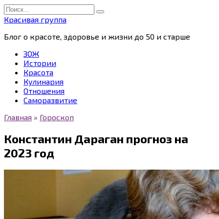
Перейти
Search
к
for:
Красивая группа
содержанию
Блог о красоте, здоровье и жизни до 50 и старше
ЗОЖ
Истории
Красота
Кулинария
Отношения
Саморазвитие
Главная
»
Гороскоп
Константин Дараган прогноз на
2023 год