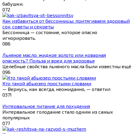
бабушки.
0
72
Как избавиться от бессонницы: притягиваем здоровый
сон, советы и секреты
Бессонница — состояние, которое опасно
игнорировать.
0
86
Льняное масло: жидкое золото или коварная
опасность? Польза и вред для здоровья
Целебные свойства льняного масла были известны ещё
0
96
Кто такой абьюзер простыми словами
— Вернусь, как всегда, неожиданно, — ответил
0
371
Интервальное питание для похудения
Интервальное голодание стало одним из самых
популярных
0
77